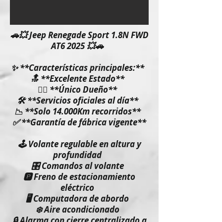
🚗💥 Jeep Renegade Sport 1.8N FWD
AT6 2025 💥🚗
✨ **Características principales:**
🔝 **Excelente Estado**
🙋‍♂️ **Único Dueño**
🛠️ **Servicios oficiales al día**
📉 **Solo 14.000Km recorridos**
✅ **Garantía de fábrica vigente**
🕹️ Volante regulable en altura y
profundidad
🎛️ Comandos al volante
🅿️ Freno de estacionamiento
eléctrico
🖥️ Computadora de abordo
❄️ Aire acondicionado
🔒 Alarma con cierre centralizado a