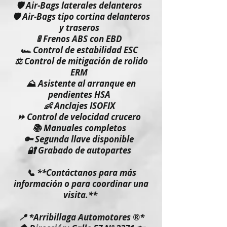
🛡️ Air-Bags laterales delanteros
🛡️ Air-Bags tipo cortina delanteros
y traseros
🚦 Frenos ABS con EBD
🏎️ Control de estabilidad ESC
⚖️ Control de mitigación de rolido
ERM
⛰️ Asistente al arranque en
pendientes HSA
👶 Anclajes ISOFIX
⏩ Control de velocidad crucero
📚 Manuales completos
🔑 Segunda llave disponible
🔐 Grabado de autopartes
📞 **Contáctanos para más
información o para coordinar una
visita.**
📍 *Arribillaga Automotores ®️*