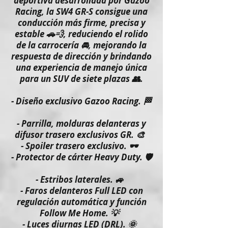
deportiva desarrollada por Gazoo
Racing, la SW4 GR-S consigue una
conducción más firme, precisa y
estable 🚗💨, reduciendo el rolido
de la carrocería 🚘, mejorando la
respuesta de dirección y brindando
una experiencia de manejo única
para un SUV de siete plazas 👥.
- Diseño exclusivo Gazoo Racing. 🏁
- Parrilla, molduras delanteras y
difusor trasero exclusivos GR. 🎨
- Spoiler trasero exclusivo. 🕶️
- Protector de cárter Heavy Duty. 🛡️
- Estribos laterales. 🚙
- Faros delanteros Full LED con
regulación automática y función
Follow Me Home. 💡
- Luces diurnas LED (DRL). 🌞