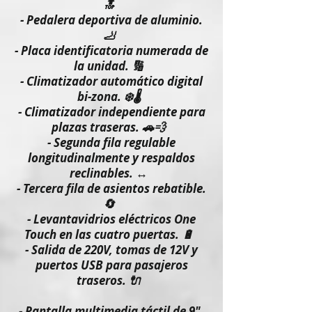
🔝
- Pedalera deportiva de aluminio.
🦶
- Placa identificatoria numerada de
la unidad. 🔢
- Climatizador automático digital
bi-zona. ❄️🌡️
- Climatizador independiente para
plazas traseras. 🚗💨
- Segunda fila regulable
longitudinalmente y respaldos
reclinables. ↔️
- Tercera fila de asientos rebatible.
🔄
- Levantavidrios eléctricos One
Touch en las cuatro puertas. 🔋
- Salida de 220V, tomas de 12V y
puertos USB para pasajeros
traseros. 🔌
- Pantalla multimedia táctil de 9".