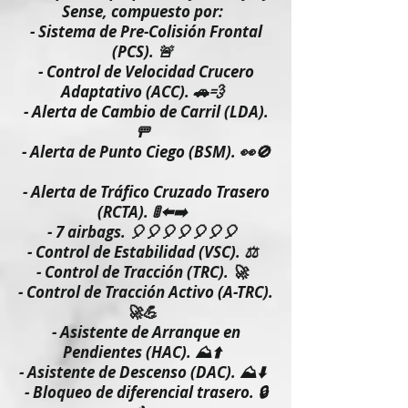
Sense, compuesto por:
- Sistema de Pre-Colisión Frontal
(PCS). 🚨
- Control de Velocidad Crucero
Adaptativo (ACC). 🚗💨
- Alerta de Cambio de Carril (LDA).
🚥
- Alerta de Punto Ciego (BSM). 👀🚫
- Alerta de Tráfico Cruzado Trasero
(RCTA). 🚦⬅️➡️
- 7 airbags. 🎈🎈🎈🎈🎈🎈🎈
- Control de Estabilidad (VSC). ⚖️
- Control de Tracción (TRC). 🚀
- Control de Tracción Activo (A-TRC).
🚀💪
- Asistente de Arranque en
Pendientes (HAC). ⛰️⬆️
- Asistente de Descenso (DAC). ⛰️⬇️
- Bloqueo de diferencial trasero. 🔒