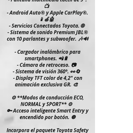
📺
- Android Auto® y Apple CarPlay®.
📱🍏🤖
- Servicios Conectados Toyota. 🌐
- Sistema de sonido Premium JBL®
con 10 parlantes y subwoofer. 🎶🔊
- Cargador inalámbrico para
smartphones. 📲🔋
- Cámara de retroceso. 📷
- Sistema de visión 360°. 👀🔄
- Display TFT color de 4,2" con
animación exclusiva GR. 🎨
⚙️ **Modos de conducción ECO,
NORMAL y SPORT** ⚙️
🔑 Acceso inteligente Smart Entry y
encendido por botón. 🔘
Incorpora el paquete Toyota Safety