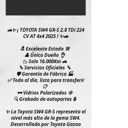
🚗✨ ¡ TOYOTA SW4 GR-S 2.8 TDI 224
CV AT 4x4 2025 ! ✨🚗
🔝 Excelente Estado 🛠️
👤 Único Dueño 👌
📉 Solo 16.000Km 🚗
🔧 Servicios Oficiales 🔧
🛡️ Garantía de Fábrica 🏭
✅ Todo al día, lista para transferir
📑
🕶️ Vidrios Polarizados 🌞
🔍 Grabado de autopartes 🔒
✨ La Toyota SW4 GR-S representa el
nivel más alto de la gama SW4.
Desarrollada por Toyota Gazoo