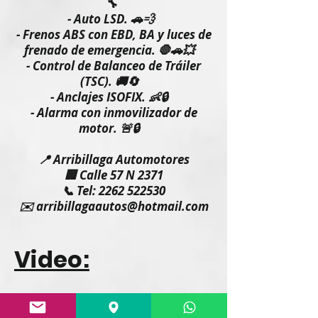
🔧
- Auto LSD. 🚗💨
- Frenos ABS con EBD, BA y luces de
frenado de emergencia. 🛑🚗💥
- Control de Balanceo de Tráiler
(TSC). 🚚🔄
- Anclajes ISOFIX. 👶🔒
- Alarma con inmovilizador de
motor. 🚨🔒
📍 Arribillaga Automotores
🏢 Calle 57 N 2371
📞 Tel: 2262 522530
✉️ arribillagaautos@hotmail.com
Video: